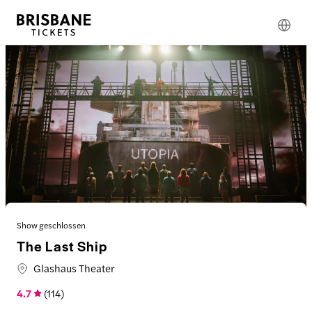
Show geschlossen
The Last Ship
Glashaus Theater
4.7
(
114
)